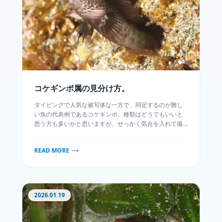
コケギンポ属の見分け方。
ダイビングで人気な被写体な一方で、同定するのが難し
い魚の代表例であるコケギンポ。種類はどうでもいいと
思う方も多いかと思いますが、せっかく気合を入れて撮
るのなら、もう少し深く踏み込んでみませんか？ここで
はコケギンポ属の9種の見分け方をほぼ自分用の備忘録と
READ MORE
してまとめます。
2026.01.19