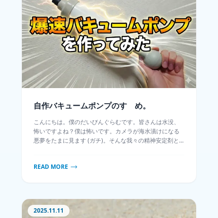
自作バキュームポンプのすゝめ。
こんにちは。僕のだいびんぐらむです。皆さんは水没、
怖いですよね？僕は怖いです。カメラが海水漬けになる
悪夢をたまに見ます (ガチ)。そんな我々の精神安定剤と
なるのが「リークセンサー」ですが、これを使うにはハ
ウジング内を陰圧にするためのバキュームポンプが必須
READ MORE
です。ちなみに、先日、自宅での塩抜きをするときにバ
キュームをサボったらハウジングが水没しました…。修理
体験談はまたの機会に記事にします。話は戻りまして、
このポンプ作業、地味に苦行じゃないですか？今回はそ
の苦行から解放されるために、バキュームポンプを自作
2025.11.11
してみたお話です。