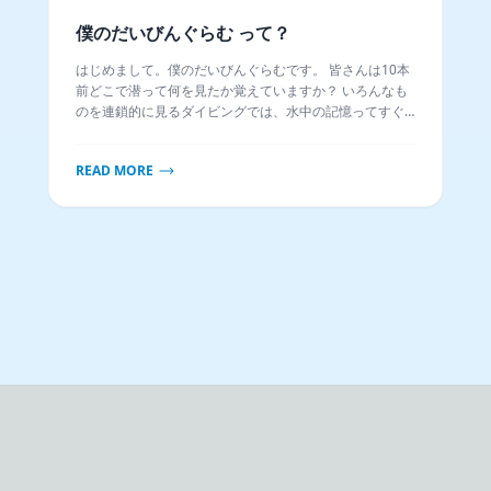
僕のだいびんぐらむ って？
はじめまして。僕のだいびんぐらむです。 皆さんは10本
前どこで潜って何を見たか覚えていますか？ いろんなも
のを連鎖的に見るダイビングでは、水中の記憶ってすぐ
薄れるんです。 そんな中でも、いつどこで何を見たか記
憶に残したい。 どのような環境にどんな魚が生息してい
READ MORE
て、どこにいけばどれくらいの確率でその魚に出会える
のか記録したい。 そんな思いで僕が見てきた水中世界の
一部を備忘録として公開します。 次のダイビングの参考
になれば幸いです。