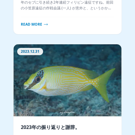
年のセブに引き続き2年連続フィリピン遠征ですね。前回
の小笠原遠征の作戦会議 (一人) が意外と、というかかな
り心強い道しるべになったので今回もアニラオの予習を
していきます。
READ MORE
2023.12.31
2023年の振り返りと謝辞。