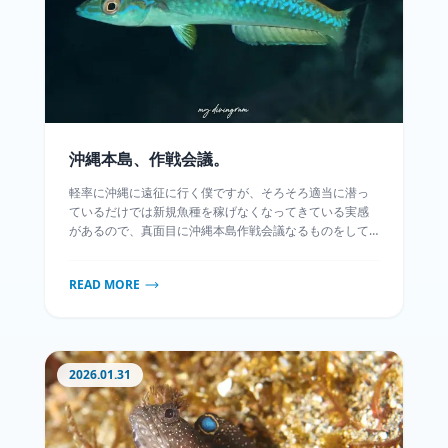
沖縄本島、作戦会議。
軽率に沖縄に遠征に行く僕ですが、そろそろ適当に潜っ
ているだけでは新規魚種を稼げなくなってきている実感
があるので、真面目に沖縄本島作戦会議なるものをして
みます。いつも通りANAのセールで弾丸の沖縄本島遠征
を組んでみました。なんと今回は前回河川でお世話にな
READ MORE
った「沖縄本島魚類図鑑」の中の人に海を案内していた
だけるという光栄すぎる機会に恵まれました。しっかり
予習してあんな種やこんな種を見てみたいぞ～～！
2026.01.31