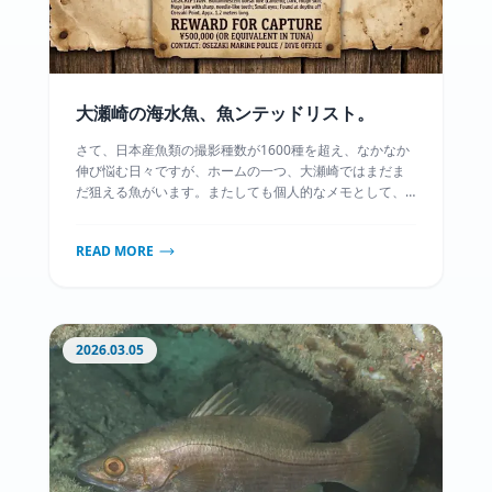
大瀬崎の海水魚、魚ンテッドリスト。
さて、日本産魚類の撮影種数が1600種を超え、なかなか
伸び悩む日々ですが、ホームの一つ、大瀬崎ではまだま
だ狙える魚がいます。またしても個人的なメモとして、
まだ見ぬ魚リストを作ってみました。「無理そう」「わ
んちゃん！？」「他の場所で狙った方がよさそう」「い
READ MORE
けそう」の4つに分類したので、興味ある方はご覧くださ
い。
2026.03.05