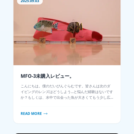
2025.09.03
MFO-3未購入レビュー。
こんにちは。僕のだいびんぐらむです。皆さんは次のダ
イビングのレンズはどうしよう…と悩んだ経験はないです
か？もしくは、水中で出会った魚が大きくてもう少し広
角のレンズにしておけばよかった…と思った経験はないで
すか？僕は宗教上の理由で、目にした全ての魚を撮らね
READ MORE
ばならないという足枷がついているのですが、いつどこ
で潜ろうにもこの問題がついて回って困っています。そ
んな悩みを一発で解決してくれる製品が突然ノーティカ
ムから発表されていました。