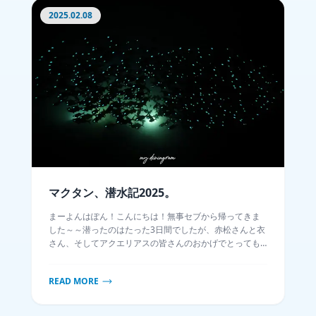
2025.02.08
マクタン、潜水記2025。
まーよんはぽん！こんにちは！無事セブから帰ってきま
した～～潜ったのはたった3日間でしたが、赤松さんと衣
さん、そしてアクエリアスの皆さんのおかげでとっても
濃いダイビングができました！基本放し飼いだったの
で、セブでまだ見たことのない魚を重点的に拾ってきま
READ MORE
したよ～今後の自分と物好きの皆さんのために、初めて
ですが潜水記を書きたいと思います。よろしゅう。