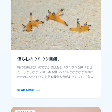
僕らむのウミウシ図鑑。
特に理由はないのですが僕はあまりウミウシを撮りませ
ん。しかしながら1000本も潜っているとなかなかお目に
かかれないウミウシを見る機会も当然ありまして、"魚以
外"フォルダを漁ってみると意外とこれ珍しいんじゃね？
というウミウシの写真が眠っていたので、ここに列挙し
READ MORE
てみます。ところで「世界のウミウシ」のトップランカ
ーにサークルの後輩が二人とあ〇いさんがランクインし
てるのですが、本ブログのモチベの大半は彼らにマウン
トを取るためですw中には普通種も混ざっていますが、そ
れらは珍しく僕が刺さったウミウシなので悪しからず。