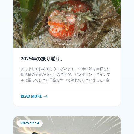
2025年の振り返り。
あけましておめでとうございます。年末年始は旅行と柏
島遠征の予定があったのですが、ピンポイントでインフ
ルに罹ってしまい予定がすべて流れてしまいました…寝て
起きたら正月休みが終わっており、いつも通りの出勤…辛
いよ辛すぎる涙そんなこんなで最悪の年明けですが、昨
READ MORE
年のダイビングを振り返っていきたいと思います！てか
昨年末からダイビング運が悪すぎるのですが大丈夫かね
僕の2026…？
2025.12.14