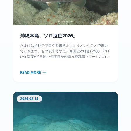
沖縄本島、ソロ遠征2026。
たまには遠征のブログを書きましょうということで書い
ていきます。セブ以来ですね。今回は2/6(金) 深夜～2/11
(水) 深夜の6日間で何度目かの南方種乱獲ツアー (ソロ) を
やってきました。現地ダイバーの大先輩にいろいろ教わ
りに行くのが目的のひとつです。また、平日は弾丸で与
READ MORE
論に行こうとしてたのですが、いろいろあって流れてし
まいました。オオテンくんを見に行こうとすると絶対に
何か起こるんですよね…もう3回目だぞ？
2026.02.15