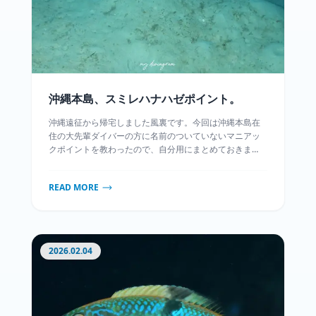
沖縄本島、スミレハナハゼポイント。
沖縄遠征から帰宅しました風裏です。今回は沖縄本島在
住の大先輩ダイバーの方に名前のついていないマニアッ
クポイントを教わったので、自分用にまとめておきま
す。砂泥底斜面のポイントでスミレハナハゼ、アオスジ
ヤツシハゼ、ユウモドロベラ、クガニウミタケハゼなど
READ MORE
を狙うことができます。潜る人はほぼほぼいないらし
く、細かい情報は公開しませんので悪しからず…
2026.02.04