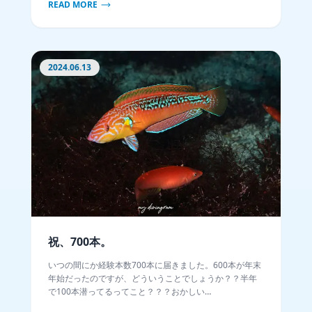
READ MORE
知りたい人は一番下までスクロールしてください笑
2024.06.13
祝、700本。
いつの間にか経験本数700本に届きました。600本が年末
年始だったのですが、どういうことでしょうか？？半年
で100本潜ってるってこと？？？おかしい…