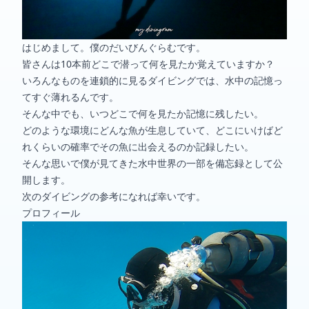
はじめまして。僕のだいびんぐらむです。
皆さんは10本前どこで潜って何を見たか覚えていますか？
いろんなものを連鎖的に見るダイビングでは、水中の記憶っ
てすぐ薄れるんです。
そんな中でも、いつどこで何を見たか記憶に残したい。
どのような環境にどんな魚が生息していて、どこにいけばど
れくらいの確率でその魚に出会えるのか記録したい。
そんな思いで僕が見てきた水中世界の一部を備忘録として公
開します。
次のダイビングの参考になれば幸いです。
プロフィール