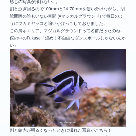
感じの写真が撮れない…。
割と泳ぎ回るので100mmと24-70mmを使い分けながら、閉
館間際の誰もいない空間 (=マジカルグラウンド) で毎日のよ
うにフカミヤッコと追いかけっこしておりました。
この展示エリア、マジカルグラウンドって名前だったのね…
僕の中のFukase「煌めく不自由なダンスホールじゃないんか
い」
割と館内が明るくなったときに撮れた写真がこちら！