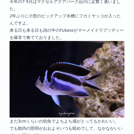
今年の7-9月はマクセルアクアパーク品川に足繁く通いまし
た。
2年ぶりに小型のピックアップ水槽にフカミヤッコが入った
んですよ。
来る日も来る日も頭の中のFukaseがマーメイドラプソディー
を爆音で奏でておりました。
まだ3cmくらいの幼魚でよちよち感がとってもかわいい。
でも館内の照明がおおよそいつも暗めでして、なかなかいい