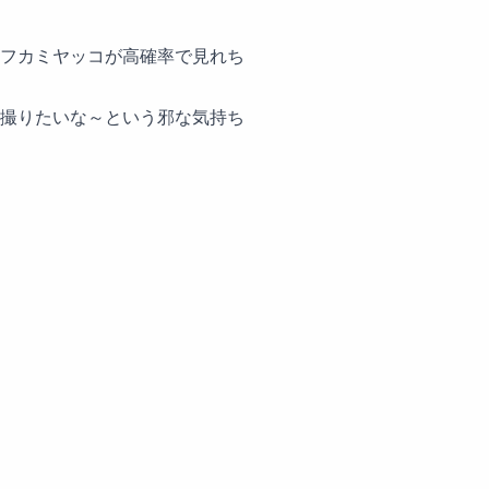
フカミヤッコが高確率で見れち
撮りたいな～という邪な気持ち