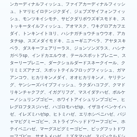
ンカーディナルフィッシュ、ファイアカーディナルフィッシ
ュ、トマリヒイロテンジクダイ、ジェブズサイフォンフィッ
シュ、モンツキイシモチ、サビクダリボウズギスモドキ、ス
トッキータイルフィッシュ、アオマスク、ワキグロアカフエ
ダイ、トンキンイトヨリ、ハシナガチョウチョウウオ、アカ
タチsp、スズメダイモドキ、ニューギニアベラ、アヤタスキ
ベラ、ダスキーフェアリーラス、ジョンソンズラス、ハシナ
ガベラsp、インドカエルウオ、テールスポットブレニー、ス
ターリーブレニー、ダークショルダードスネークイール、ク
リミミズアナゴ、スポットテイルフロッグフィッシュ、ガマ
アンコウ、ヒカリキンメダイ、オオヒカリキンメ、ヤリテン
グ、ヤンシーズパイプフィッシュ、ラクダハコフグ、クマド
リキンチャクフグ、イガグリフグ、マスイダテハゼ、ボルケ
ーノシュリンプゴビー、ホワイトアイシュリンプゴビー、ヒ
レグロフタスジハゼ、ハゴロモハゼsp、イザヨイベンケイハ
ゼ、イレズミハゼsp、ヒトミハゼ、エリホシベニハゼ、パジ
ャマピグミーゴビー、ストライプヘッドドワーフゴビー、ホ
テイベニハゼ、マーグスピグミーゴビー、ビッグフットドワ
ーフゴビー、サオトメハゼ、ミズタマハゼ、スパンクルドシ