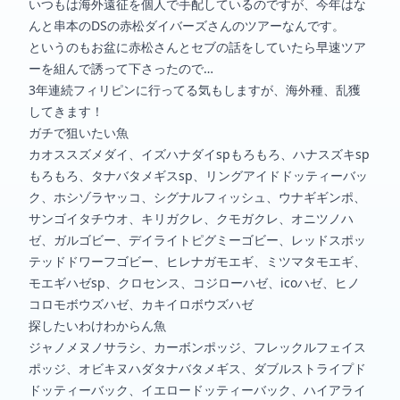
いつもは海外遠征を個人で手配しているのですが、今年はな
んと串本のDSの赤松ダイバーズさんのツアーなんです。
というのもお盆に赤松さんとセブの話をしていたら早速ツア
ーを組んで誘って下さったので…
3年連続フィリピンに行ってる気もしますが、海外種、乱獲
してきます！
ガチで狙いたい魚
カオススズメダイ、イズハナダイspもろもろ、ハナスズキsp
もろもろ、タナバタメギスsp、リングアイドドッティーバッ
ク、ホシゾラヤッコ、シグナルフィッシュ、ウナギギンポ、
サンゴイタチウオ、キリガクレ、クモガクレ、オニツノハ
ゼ、ガルゴビー、デイライトピグミーゴビー、レッドスポッ
テッドドワーフゴビー、ヒレナガモエギ、ミツマタモエギ、
モエギハゼsp、クロセンス、コジローハゼ、icoハゼ、ヒノ
コロモボウズハゼ、カキイロボウズハゼ
探したいわけわからん魚
ジャノメヌノサラシ、カーボンポッジ、フレックルフェイス
ポッジ、オビキヌハダタナバタメギス、ダブルストライプド
ドッティーバック、イエロードッティーバック、ハイアライ