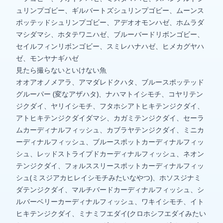
ュリンプゴビー、ギルバートズシュリンプゴビー、ムーンス
ポッテッドシュリンプゴビー、アデオオモンハゼ、ホムラダ
マシダマシ、ホタテワニハゼ、ブルーバードリボンゴビー、
セイルフィンリボンゴビー、スミレハナハゼ、ヒメカグヤハ
ゼ、モンヤナギハゼ
見たら撮らないといけない魚
オオアオノメアラ、アマダレドクハタ、ブルースポッテッド
グルーパー (変なアザハタ)、ナハマトイシモチ、コヤリテン
ジクダイ、ヤリイシモチ、フタホシアトヒキテンジクダイ、
アトヒキテンジクダイダマシ、カガミテンジクダイ、セーラ
ムカーディナルフィッシュ、カブラヤテンジクダイ、ミニカ
ーディナルフィッシュ、ブルースポットカーディナルフィッ
シュ、レッドストライプドカーディナルフィッシュ、ネオン
テンジクダイ、フォルススリースポットカーディナルフィッ
シュ(ミスジアカヒレイシモチみたいなやつ)、ホソスジナミ
ダテンジクダイ、マルチバードカーディナルフィッシュ、シ
ルバーベリーカーディナルフィッシュ、ワキイシモチ、イト
ヒキテンジクダイ、ミナミフエダイ(クロホシフエダイみたい