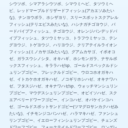
シウツボ、シマアラシウツボ、シマウミヘビ、タツウミヘ
ビ、レッドマーブルドリザードフィッシュ(アカエソみたい
な)、ナンヨウボラ、ホシザヨリ、スリースポットスクアレル
フィッシュ(テリエビスみたいな)、ハシナガチゴヨウジ、バ
ードパイプフィッシュ、チゴヨウジ、オレンジバンデッドパ
イプフィッシュ、タツウミヤッコ、トラフウミヤッコ、テン
グヨウジ、トゲヨウジ、ハリヨウジ、クリアテイルライオン
フィッシュ(ミノカサゴみたいな)、グアムカサゴ、イボオコ
ゼ、ガラスウシノシタ、オキハギ、ホシモンガラ、ナサルボ
ックスフィッシュ、キララハゼsp、ゴールドスペックルドシ
ュリンプゴビー、フレックルドゴビー、ウロコホオガキハ
ゼ、イトカケホオガキハゼ、ノコギリホシハゼ、オキナワハ
ゼ、フタスジハゼ、オキナワハゼsp、ウォッチマンシュリン
プゴビー、マウデスシュリンプゴビー、オビイソハゼ、スク
エアベリードワーフゴビー、インコハゼ、オバケインコハ
ゼ、ゴールドスポットサンドゴビー(ツマグロサンカクハゼみ
たいな)、イチモンジコバンハゼ、ハラマキハゼ、ファンシュ
リンプゴビー、イエローフィンシュリンプゴビー、チェンズ
ドワーフゴビー、フォークテイルドワーフゴビー、ロングレ