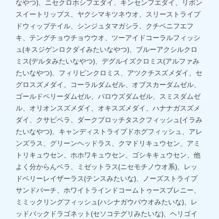
なやつ)、ニセクロホシフエダイ、キンセンフエダイ、リボン
スイートリップス、ヤクシマキツネウオ、スリーストライプ
ドウィップテイル、シンジュタマガシラ、クチベニフエフ
キ、テングチョウチョウウオ、ツーアイドコーラルフィッシ
ュ(キスジゲンロクダイみたいなやつ)、ブルーアクシルクロ
ミス(デルタみたいなやつ)、デグルイズクロミス(アルファみ
たいなやつ)、フィリピンクロミス、アツクチスズメダイ、セ
グロスズメダイ、コーラルダムゼル、オブスカーダムゼル、
ゴールドベリーダムゼル、バロウズダムゼル、スミスダムゼ
ル、オリオンスズメダイ、オキスズメダイ、ハナナガスズメ
ダイ、クサビベラ、ダークブロッチタスクフィッシュ(イラみ
たいなやつ)、キャンディストライプドホグフィッシュ、アレ
ンズラス、グリーンヘッドラス、クマドリキュウセン、アミ
トリキュウセン、ホホワキュウセン、ゴシキキュウセン、他
よく分からんベラ、ミゼットラス(ニセモチノウオ系)、レッ
ドベリーレイザーラス(テンスみたいな)、ノーズストライプ
サンドパーチ、ホワイトラインドコームトゥースブレニー、
ミミックリングフィッシュ(ハシナガウバウオみたいな)、レ
ッドバックドラゴネット(セソコテグリみたいな)、ヘリゴイ