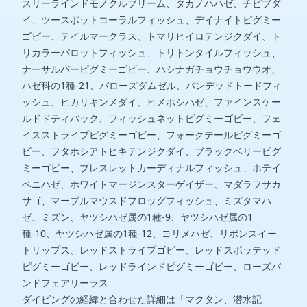
スリーラインドモノクルブリーム、タカノハハゼ、チビブダ
イ、ツースポットコーラルフィッシュ、デイナイトピグミー
ゴビー、テイルマークラス、トマリヒイロテンジクダイ、ト
リカラーパロットフィッシュ、トリトンタイルフィッシュ、
ナーサルバーピグミーゴビー、ハシナガチョウチョウウオ、
ハゼ科の1種-21、バローズダムゼル、バンデッドトードフィ
ッシュ、ヒカリキンメダイ、ヒメホシハゼ、ファインスケー
ルドドティバック、フィッシュネットピグミーゴビー、フェ
イスストライプピグミーゴビー、フォークテールピグミーゴ
ビー、フタホシアトヒキテンジクダイ、ブラックベリーピグ
ミーゴビー、ブレスレットカーディナルフィッシュ、ホテイ
ベニハゼ、ホワイトマージンスターゲイザー、マダラフサカ
サゴ、マーブルマウスドフロッグフィッシュ、ミズタマハ
ゼ、ミズン、ヤツシハゼ属の1種-9、ヤツシハゼ属の1
種-10、ヤツシハゼ属の1種-12、ヨリメハゼ、リボンスイー
トリップス、レッドストライプゴビー、レッドスポッテッド
ピグミーゴビー、レッドラインドピグミーゴビー、ローズバ
ンドフェアリーラス
ダイビングの経緯と合わせた詳細は
「マクタン、潜水記