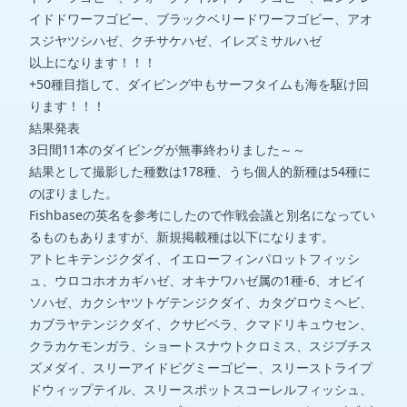
イドドワーフゴビー、ブラックベリードワーフゴビー、アオ
スジヤツシハゼ、クチサケハゼ、イレズミサルハゼ
以上になります！！！
+50種目指して、ダイビング中もサーフタイムも海を駆け回
ります！！！
結果発表
3日間11本のダイビングが無事終わりました～～
結果として撮影した種数は178種、うち個人的新種は54種に
のぼりました。
Fishbaseの英名を参考にしたので作戦会議と別名になってい
るものもありますが、新規掲載種は以下になります。
アトヒキテンジクダイ、イエローフィンパロットフィッシ
ュ、ウロコホオカギハゼ、オキナワハゼ属の1種-6、オビイ
ソハゼ、カクシヤツトゲテンジクダイ、カタグロウミヘビ、
カブラヤテンジクダイ、クサビベラ、クマドリキュウセン、
クラカケモンガラ、ショートスナウトクロミス、スジブチス
ズメダイ、スリーアイドピグミーゴビー、スリーストライプ
ドウィップテイル、スリースポットスコーレルフィッシュ、